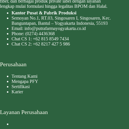
fiber, dan berbagai produk private label dengan layanan
lengkap mulai formulasi hingga legalitas BPOM dan Halal.
Kantor Pusat & Pabrik Produksi
Semoyan No.1, RT.03, Singosaren I, Singosaren, Kec.
Banguntapan, Bantul – Yogyakarta Indonesia, 55193
Email:
info@putrafarmayogyakarta.co.id
Phone:
(0274) 4436368
Chat CS 1:
+62 815 8549 7434
Chat CS 2:
+62 8217 427 5 986
Perusahaan
Tentang Kami
Mengapa PFY
Sertifikasi
Karier
Layanan Perusahaan