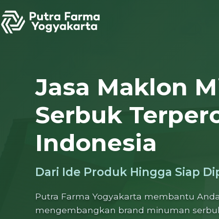
Skip
to
content
Jasa Maklon 
Serbuk Terper
Indonesia
Dari Ide Produk Hingga Siap D
Putra Farma Yogyakarta membantu And
mengembangkan brand minuman serbuk s