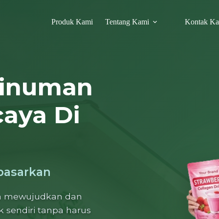
Produk Kami
Tentang Kami
Kontak K
Minuman
caya Di
ipasarkan
a mewujudkan dan
endiri tanpa harus