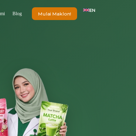
EN
Mulai Maklon!
ami
Blog