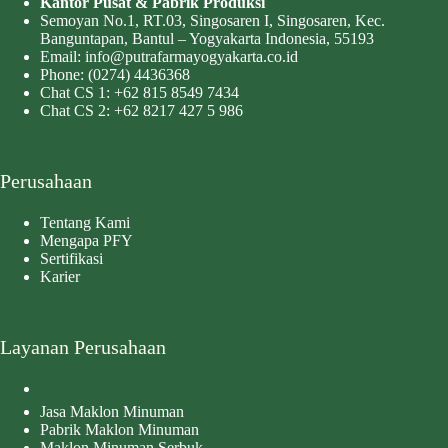
Kantor Pusat & Pabrik Produksi
Semoyan No.1, RT.03, Singosaren I, Singosaren, Kec.
Banguntapan, Bantul – Yogyakarta Indonesia, 55193
Email:
info@putrafarmayogyakarta.co.id
Phone:
(0274) 4436368
Chat CS 1:
+62 815 8549 7434
Chat CS 2:
+62 8217 427 5 986
Perusahaan
Tentang Kami
Mengapa PFY
Sertifikasi
Karier
Layanan Perusahaan
Jasa Maklon Minuman
Pabrik Maklon Minuman
Maklon Minuman Serbuk