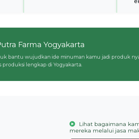
e
 Putra Farma Yogyakarta
tuk bantu wujudkan ide minuman kamu jadi produk nya
tas produksi lengkap di Yogyakarta.
Lihat bagaimana kam
mereka melalui jasa mak