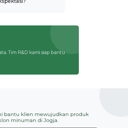
kspektasi?
ta. Tim R&D kami siap bantu
i bantu klien mewujudkan produk
lon minuman di Jogja.