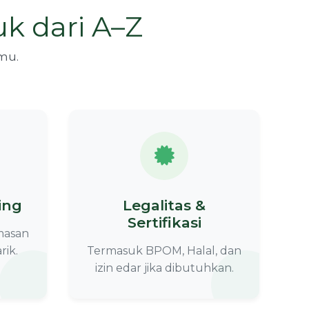
k dari A–Z
mu.
ing
Legalitas &
Sertifikasi
masan
rik.
Termasuk BPOM, Halal, dan
izin edar jika dibutuhkan.