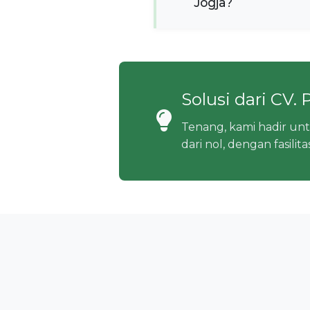
Jogja?
Solusi dari CV.
Tenang, kami hadir un
dari nol, dengan fasili