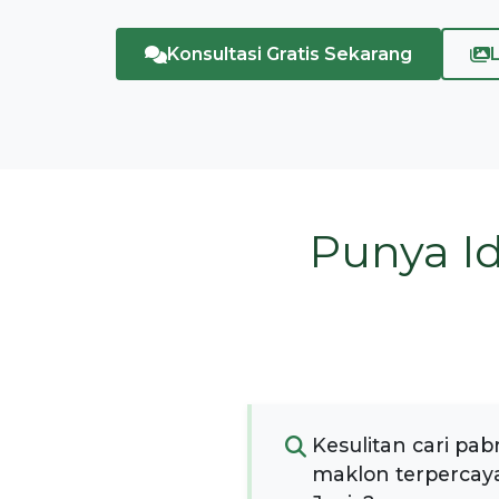
Konsultasi Gratis Sekarang
Punya I
Kesulitan cari pab
maklon terpercaya