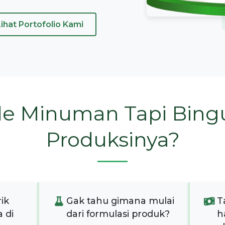
Lihat Portofolio Kami
de Minuman Tapi Bing
Produksinya?
rik
Gak tahu gimana mulai
T
 di
dari formulasi produk?
h