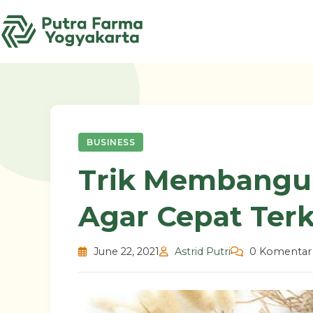
Skip
to
content
BUSINESS
Trik Membangu
Agar Cepat Ter
June 22, 2021
Astrid Putri
0 Komentar