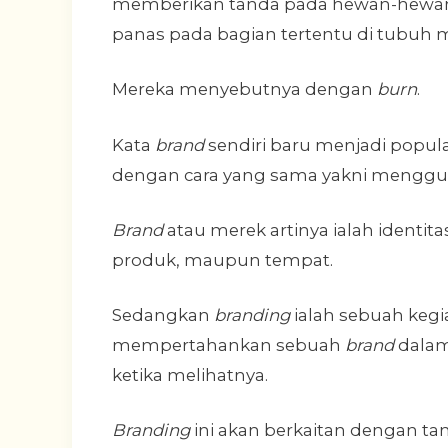
memberikan tanda pada hewan-hewan 
panas pada bagian tertentu di tubuh 
Mereka menyebutnya dengan
burn
.
Kata
brand
sendiri baru menjadi popul
dengan cara yang sama yakni menggu
Brand
atau merek artinya ialah identi
produk, maupun tempat.
Sedangkan
branding
ialah sebuah keg
mempertahankan sebuah
brand
dalam
ketika melihatnya.
Branding
ini akan berkaitan dengan tanda,