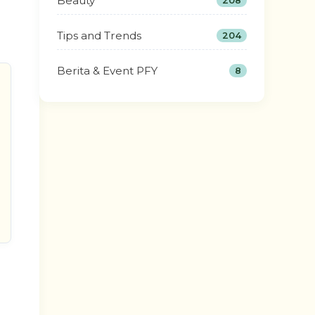
Beauty
208
Tips and Trends
204
Berita & Event PFY
8