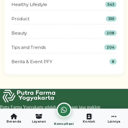
Healthy Lifestyle
543
Product
355
Beauty
208
Tips and Trends
204
Berita & Event PFY
8
Putra Farma Yogyakarta adalah perusahaan jasa maklon
minuman terpercaya di Indonesia yang melayani maklon
minuman serbuk, minuman kesehatan, beauty drink, kopi,
Beranda
Layanan
Kontak
Lainnya
fiber, dan berbagai produk private label dengan layanan
Konsultasi
lengkap mulai formulasi hingga legalitas BPOM dan Halal.