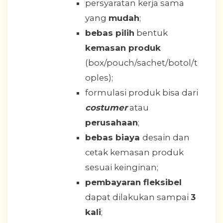
persyaratan kerja sama
yang
mudah
;
bebas pilih
bentuk
kemasan produk
(box/pouch/sachet/botol/t
oples);
formulasi produk bisa dari
costumer
atau
perusahaan
;
bebas biaya
desain dan
cetak kemasan produk
sesuai keinginan;
pembayaran fleksibel
dapat dilakukan sampai
3
kali
;