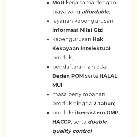
MoU
kerja sama dengan
biaya yang
affordable
;
layanan kepengurusan
Informasi Nilai Gizi
;
kepengurusan
Hak
Kekayaan Intelektual
produk;
pendaftaran izin edar
Badan POM
serta
HALAL
MUI
;
masa penyimpanan
produk hingga
2 tahun
;
produksi
bersistem GMP
,
HACCP
, serta
double
quality control
;