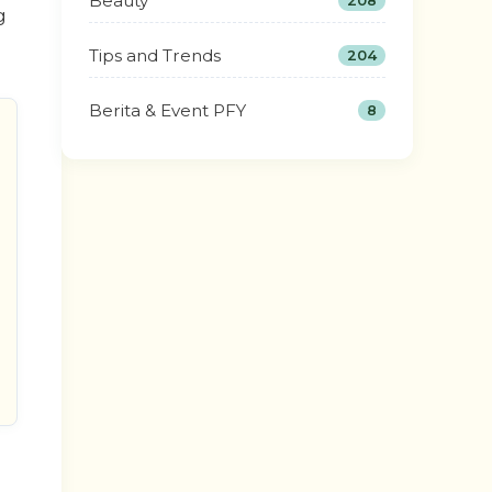
Beauty
208
g
Tips and Trends
204
Berita & Event PFY
8