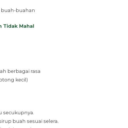
g buah-buahan
n Tidak Mahal
ah berbagai rasa
tong kecil)
tu secukupnya.
rup buah sesuai selera.