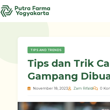
Skip
to
content
TIPS AND TRENDS
Tips dan Trik C
Gampang Dibuat
November 18, 2023
Zam Rifaldi
0 Ko