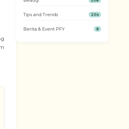
Beauty
208
Tips and Trends
204
Berita & Event PFY
8
ng
am