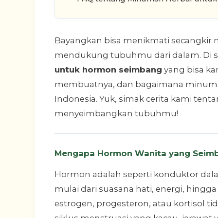
Bayangkan bisa menikmati secangkir m
mendukung tubuhmu dari dalam. Di sin
untuk hormon seimbang
yang bisa ka
membuatnya, dan bagaimana minuman 
Indonesia. Yuk, simak cerita kami te
menyeimbangkan tubuhmu!
Mengapa Hormon Wanita yang Seimb
Hormon adalah seperti konduktor dala
mulai dari suasana hati, energi, hingg
estrogen, progesteron, atau kortisol t
siklus menstruasi yang kacau, jerawat y