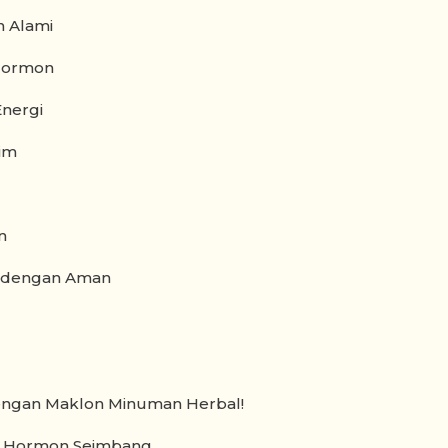
n Alami
 Hormon
Energi
im
n
 dengan Aman
 dengan Maklon Minuman Herbal!
k Hormon Seimbang