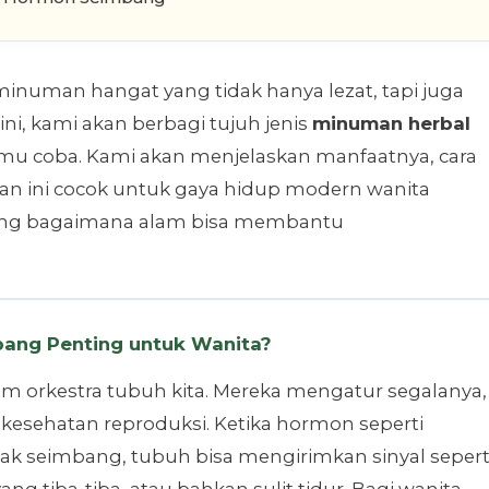
inuman hangat yang tidak hanya lezat, tapi juga
i, kami akan berbagi tujuh jenis
minuman herbal
mu coba. Kami akan menjelaskan manfaatnya, cara
ini cocok untuk gaya hidup modern wanita
ntang bagaimana alam bisa membantu
ang Penting untuk Wanita?
m orkestra tubuh kita. Mereka mengatur segalanya,
a kesehatan reproduksi. Ketika hormon seperti
idak seimbang, tubuh bisa mengirimkan sinyal sepert
ang tiba-tiba, atau bahkan sulit tidur. Bagi wanita