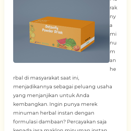
rak
ny
a
mi
nu
m
an
he
rbal di masyarakat saat ini,
menjadikannya sebagai peluang usaha
yang menjanjikan untuk Anda
kembangkan. Ingin punya merek
minuman herbal instan dengan
formulasi dambaan? Percayakan saja
kepada jasa maklon minuman instan