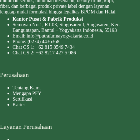
minuman serbuk, minuman kesehatan, beauty drink, kopi,
fiber, dan berbagai produk private label dengan layanan
lengkap mulai formulasi hingga legalitas BPOM dan Halal.
Kantor Pusat & Pabrik Produksi
Semoyan No.1, RT.03, Singosaren I, Singosaren, Kec.
Banguntapan, Bantul – Yogyakarta Indonesia, 55193
Email:
info@putrafarmayogyakarta.co.id
Phone:
(0274) 4436368
Chat CS 1:
+62 815 8549 7434
Chat CS 2:
+62 8217 427 5 986
Perusahaan
Tentang Kami
Mengapa PFY
Sertifikasi
Karier
Layanan Perusahaan