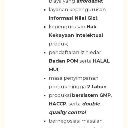
biaya yang
affordable
;
layanan kepengurusan
Informasi Nilai Gizi
;
kepengurusan
Hak
Kekayaan Intelektual
produk;
pendaftaran izin edar
Badan POM
serta
HALAL
MUI
;
masa penyimpanan
produk hingga
2 tahun
;
produksi
bersistem GMP
,
HACCP
, serta
double
quality control
;
bernegosiasi masalah