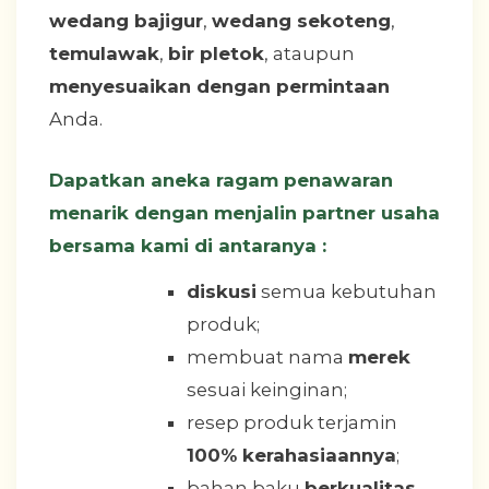
wedang bajigur
,
wedang sekoteng
,
temulawak
,
bir pletok
, ataupun
menyesuaikan dengan permintaan
Anda.
Dapatkan aneka ragam penawaran
menarik dengan menjalin partner usaha
bersama kami di antaranya :
diskusi
semua kebutuhan
produk;
membuat nama
merek
sesuai keinginan;
resep produk terjamin
100% kerahasiaannya
;
bahan baku
berkualitas