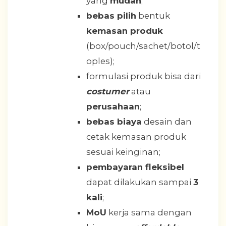
yang
mudah
;
bebas pilih
bentuk
kemasan produk
(box/pouch/sachet/botol/t
oples);
formulasi produk bisa dari
costumer
atau
perusahaan
;
bebas biaya
desain dan
cetak kemasan produk
sesuai keinginan;
pembayaran fleksibel
dapat dilakukan sampai
3
kali
;
MoU
kerja sama dengan