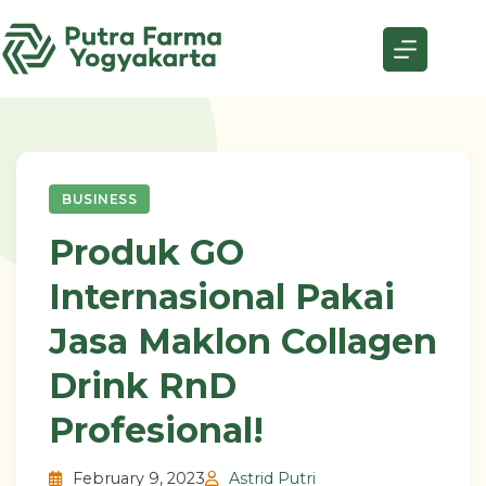
Skip
to
content
BUSINESS
Produk GO
Internasional Pakai
Jasa Maklon Collagen
Drink RnD
Profesional!
February 9, 2023
Astrid Putri