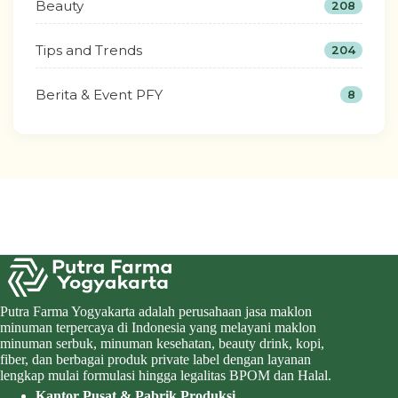
Beauty
208
Tips and Trends
204
Berita & Event PFY
8
Putra Farma Yogyakarta adalah perusahaan jasa maklon
minuman terpercaya di Indonesia yang melayani maklon
minuman serbuk, minuman kesehatan, beauty drink, kopi,
fiber, dan berbagai produk private label dengan layanan
lengkap mulai formulasi hingga legalitas BPOM dan Halal.
Kantor Pusat & Pabrik Produksi