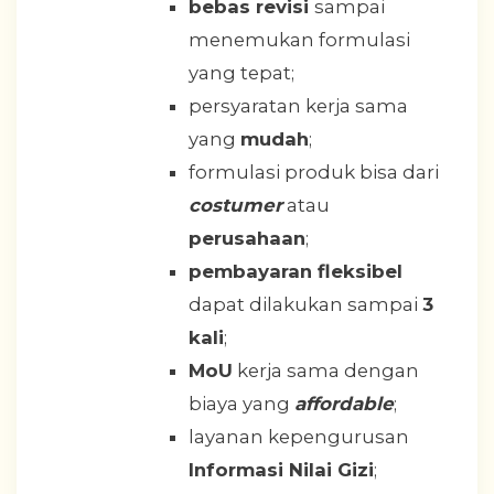
bebas revisi
sampai
menemukan formulasi
yang tepat;
persyaratan kerja sama
yang
mudah
;
formulasi produk bisa dari
costumer
atau
perusahaan
;
pembayaran fleksibel
dapat dilakukan sampai
3
kali
;
MoU
kerja sama dengan
biaya yang
affordable
;
layanan kepengurusan
Informasi Nilai Gizi
;