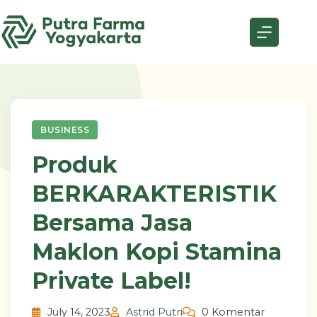
Skip
to
content
BUSINESS
Produk
BERKARAKTERISTIK
Bersama Jasa
Maklon Kopi Stamina
Private Label!
July 14, 2023
Astrid Putri
0 Komentar