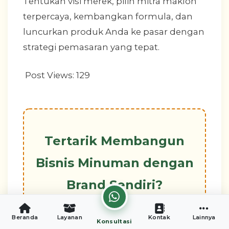
Tentukan visi merek, pilih mitra maklon
terpercaya, kembangkan formula, dan
luncurkan produk Anda ke pasar dengan
strategi pemasaran yang tepat.
Post Views:
129
Tertarik Membangun
Bisnis Minuman dengan
Brand Sendiri?
Wujudkan ide bisnis minuman
Beranda
Layanan
Kontak
Lainnya
Konsultasi
Anda bersama tim ahli CV. Putra