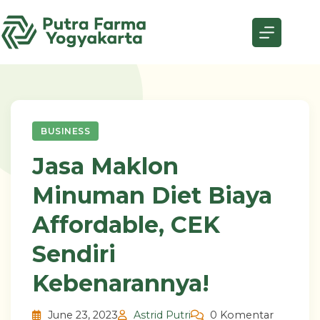
Skip
to
content
BUSINESS
Jasa Maklon
Minuman Diet Biaya
Affordable, CEK
Sendiri
Kebenarannya!
June 23, 2023
Astrid Putri
0 Komentar