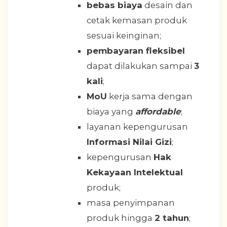
bebas biaya
desain dan
cetak kemasan produk
sesuai keinginan;
pembayaran fleksibel
dapat dilakukan sampai
3
kali
;
MoU
kerja sama dengan
biaya yang
affordable
;
layanan kepengurusan
Informasi Nilai Gizi
;
kepengurusan
Hak
Kekayaan Intelektual
produk;
masa penyimpanan
produk hingga
2 tahun
;