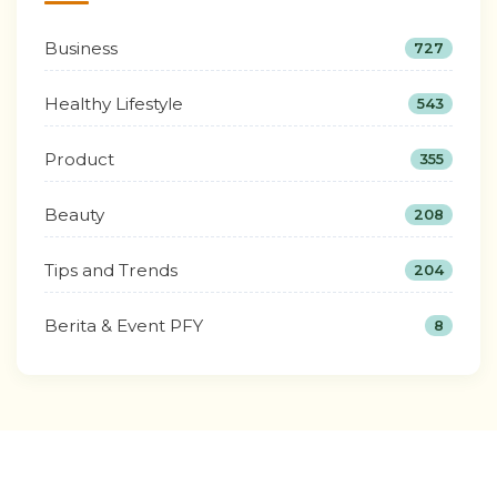
Business
727
Healthy Lifestyle
543
Product
355
Beauty
208
Tips and Trends
204
Berita & Event PFY
8