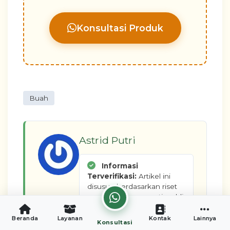
Konsultasi Produk
Buah
Astrid Putri
Informasi
Terverifikasi:
Artikel ini
disusun berdasarkan riset
mendalam bersama tim ahli
formulasi dan R&D di
CV.
Putra Farma Yogyakarta
.
Beranda
Layanan
Kontak
Lainnya
Konsultasi
Setiap panduan telah