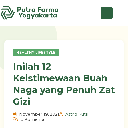
Skip
to
content
HEALTHY LIFESTYLE
Inilah 12
Keistimewaan Buah
Naga yang Penuh Zat
Gizi
November 19, 2021
Astrid Putri
0 Komentar