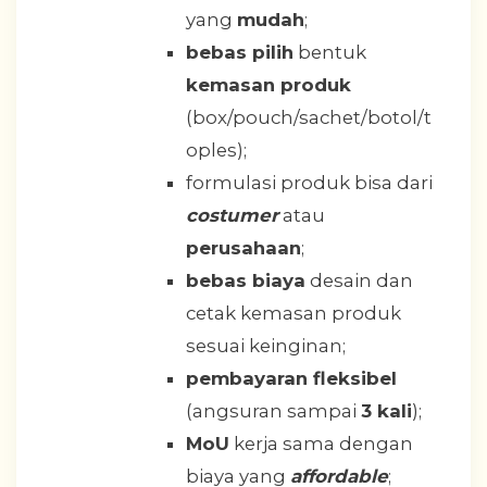
yang
mudah
;
bebas pilih
bentuk
kemasan produk
(box/pouch/sachet/botol/t
oples);
formulasi produk bisa dari
costumer
atau
perusahaan
;
bebas biaya
desain dan
cetak kemasan produk
sesuai keinginan;
pembayaran fleksibel
(angsuran sampai
3 kali
);
MoU
kerja sama dengan
biaya yang
affordable
;