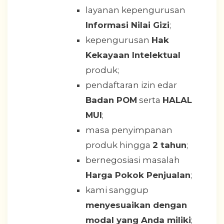
layanan kepengurusan
Informasi Nilai Gizi
;
kepengurusan
Hak
Kekayaan Intelektual
produk;
pendaftaran izin edar
Badan POM
serta
HALAL
MUI
;
masa penyimpanan
produk hingga
2 tahun
;
bernegosiasi masalah
Harga Pokok Penjualan
;
kami sanggup
menyesuaikan dengan
modal yang Anda miliki
;