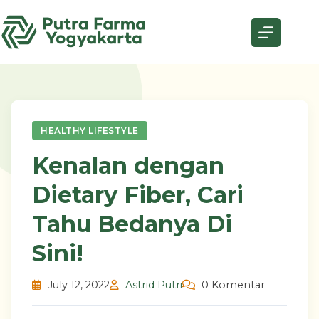
Skip
to
content
HEALTHY LIFESTYLE
Kenalan dengan
Dietary Fiber, Cari
Tahu Bedanya Di
Sini!
July 12, 2022
Astrid Putri
0 Komentar