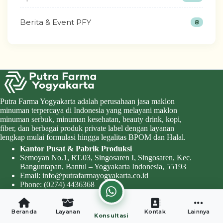
Berita & Event PFY
8
Putra Farma Yogyakarta adalah perusahaan jasa maklon
minuman terpercaya di Indonesia yang melayani maklon
minuman serbuk, minuman kesehatan, beauty drink, kopi,
fiber, dan berbagai produk private label dengan layanan
lengkap mulai formulasi hingga legalitas BPOM dan Halal.
Kantor Pusat & Pabrik Produksi
Semoyan No.1, RT.03, Singosaren I, Singosaren, Kec.
Banguntapan, Bantul – Yogyakarta Indonesia, 55193
Email:
info@putrafarmayogyakarta.co.id
Phone:
(0274) 4436368
Chat CS 1:
+62 815 8549 7434
Chat CS 2:
+62 8217 427 5 986
Beranda
Layanan
Kontak
Lainnya
Konsultasi