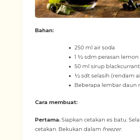
Bahan:
250 ml air soda
1 ½ sdm perasan lemon
50 ml sirup blackcurrant
½ sdt selasih (rendam a
Beberapa lembar daun 
Cara membuat:
Pertama.
Siapkan cetakan es batu. Se
cetakan. Bekukan dalam
freezer
.