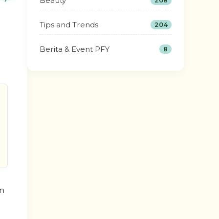
Beauty
208
Tips and Trends
204
Berita & Event PFY
8
an