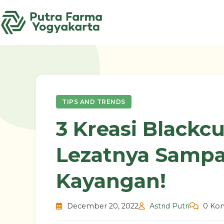
Skip
to
content
TIPS AND TRENDS
3 Kreasi Blackc
Lezatnya Samp
Kayangan!
December 20, 2022
Astrid Putri
0 Ko