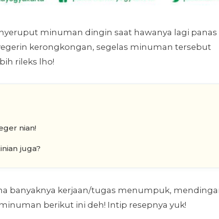
enyeruput minuman dingin saat hawanya lagi panas
 nyegerin kerongkongan, segelas minuman tersebut
ih rileks lho!
ger nian!
nian juga?
rena banyaknya kerjaan/tugas menumpuk, mending
minuman berikut ini deh! Intip resepnya yuk!