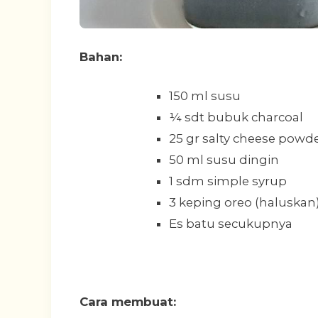
Bahan:
150 ml susu
¼ sdt bubuk charcoal
25 gr salty cheese powd
50 ml susu dingin
1 sdm simple syrup
3 keping oreo (haluskan
Es batu secukupnya
Cara membuat: