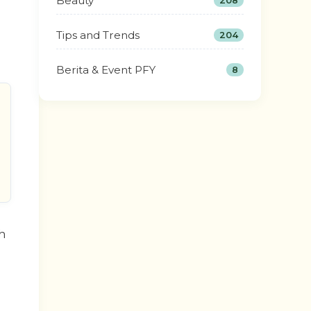
Beauty
208
Tips and Trends
204
Berita & Event PFY
8
h