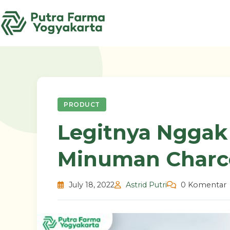
Skip
to
content
PRODUCT
Legitnya Nggak 
Minuman Charc
July 18, 2022
Astrid Putri
0 Komentar