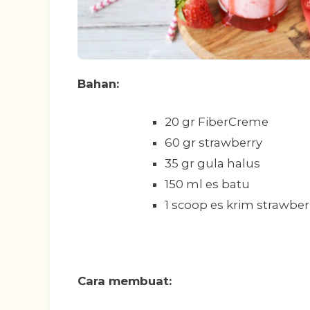
Bahan:
20 gr FiberCreme
60 gr strawberry
35 gr gula halus
150 ml es batu
1 scoop es krim strawber
Cara membuat: