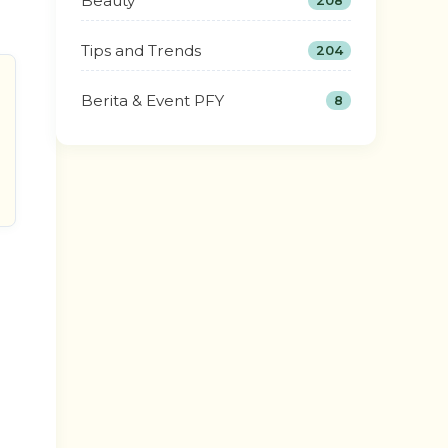
Beauty
208
Tips and Trends
204
Berita & Event PFY
8