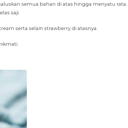
 haluskan semua bahan di atas hingga menyatu rata.
as saji.
eam serta selain strawberry di atasnya.
nikmati.