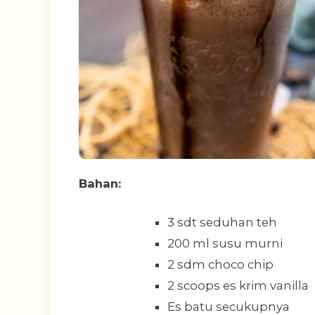
Bahan:
3 sdt seduhan teh
200 ml susu murni
2 sdm choco chip
2 scoops es krim vanilla
Es batu secukupnya