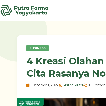
Skip
to
content
BUSINESS
4 Kreasi Olahan
Cita Rasanya N
October 1, 2022
Astrid Putri
0 Koment