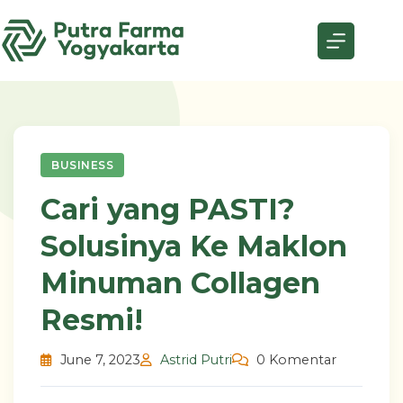
Skip
to
content
BUSINESS
Cari yang PASTI?
Solusinya Ke Maklon
Minuman Collagen
Resmi!
June 7, 2023
Astrid Putri
0 Komentar