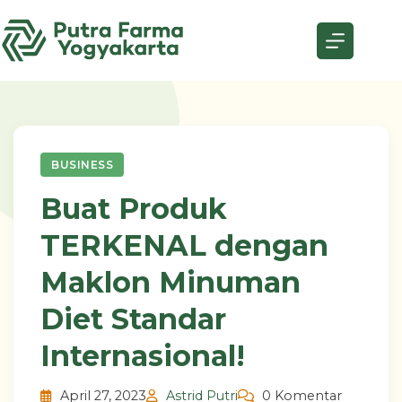
Skip
to
content
BUSINESS
Buat Produk
TERKENAL dengan
Maklon Minuman
Diet Standar
Internasional!
April 27, 2023
Astrid Putri
0 Komentar