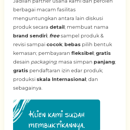
Jadilah partner usaha kami dan peroleh
berbagai macam fasilitas
menguntungkan antara lain diskusi
produk secara
detail
; membuat nama
brand sendiri
;
free
sampel produk &
revisi sampai
cocok
;
bebas
pilih bentuk
kemasan; pembayaran
fleksibel
;
gratis
desain
packaging
; masa simpan
panjang
;
gratis
pendaftaran izin edar produk;
produksi
skala Internasional
; dan
sebagainya.