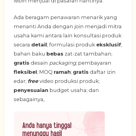
lebih menjual di pasaran nantinya.
Ada beragam penawaran menarik yang
menanti Anda dengan join menjadi mitra
usaha kami antara lain konsultasi produk
secara
detail
; formulasi produk
eksklusif
;
bahan baku
bebas
zat-zat tambahan;
gratis
desain
packaging
; pembayaran
fleksibel
; MOQ
ramah
;
gratis
daftar izin
edar;
free
video produksi produk;
penyesuaian
budget usaha; dan
sebagainya,