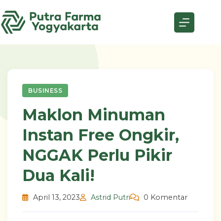
Skip
to
content
BUSINESS
Maklon Minuman
Instan Free Ongkir,
NGGAK Perlu Pikir
Dua Kali!
April 13, 2023
Astrid Putri
0 Komentar