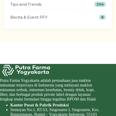
Tips and Trends
204
Berita & Event PFY
8
Putra Farma Yogyakarta adalah perusahaan jasa maklon
minuman terpercaya di Indonesia yang melayani maklon
minuman serbuk, minuman kesehatan, beauty drink, kopi,
fiber, dan berbagai produk private label dengan layanan
lengkap mulai formulasi hingga legalitas BPOM dan Halal.
Kantor Pusat & Pabrik Produksi
Semoyan No.1, RT.03, Singosaren I, Singosaren, Kec.
Banguntapan, Bantul – Yogyakarta Indonesia, 55193