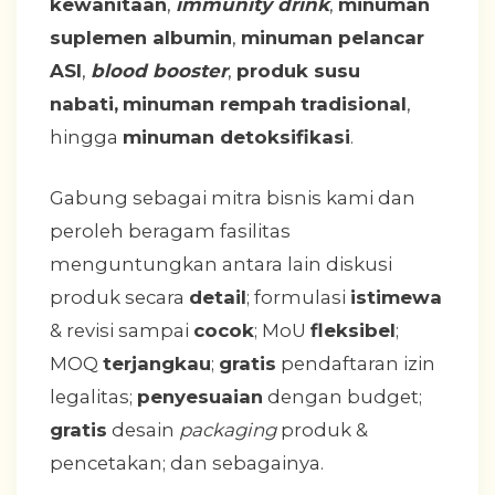
kewanitaan
,
immunity drink
,
minuman
suplemen albumin
,
minuman pelancar
ASI
,
blood booster
,
produk susu
nabati,
minuman rempah
tradisional
,
hingga
minuman detoksifikasi
.
Gabung sebagai mitra bisnis kami dan
peroleh beragam fasilitas
menguntungkan antara lain diskusi
produk secara
detail
; formulasi
istimewa
& revisi sampai
cocok
; MoU
fleksibel
;
MOQ
terjangkau
;
gratis
pendaftaran izin
legalitas;
penyesuaian
dengan budget;
gratis
desain
packaging
produk &
pencetakan; dan sebagainya.