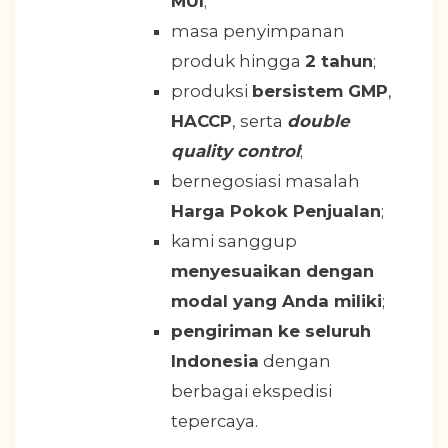
MUI
;
masa penyimpanan
produk hingga
2 tahun
;
produksi
bersistem GMP
,
HACCP
, serta
double
quality control
;
bernegosiasi masalah
Harga Pokok Penjualan
;
kami sanggup
menyesuaikan dengan
modal yang Anda miliki
;
pengiriman ke seluruh
Indonesia
dengan
berbagai ekspedisi
tepercaya.