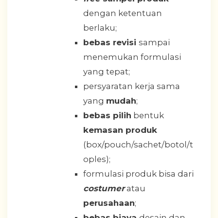
dengan ketentuan
berlaku;
bebas revisi
sampai
menemukan formulasi
yang tepat;
persyaratan kerja sama
yang
mudah
;
bebas pilih
bentuk
kemasan produk
(box/pouch/sachet/botol/t
oples);
formulasi produk bisa dari
costumer
atau
perusahaan
;
bebas biaya
desain dan