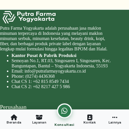
Putra Farma Yogyakarta adalah perusahaan jasa maklon
minuman terpercaya di Indonesia yang melayani maklon
minuman serbuk, minuman kesehatan, beauty drink, kopi,
fiber, dan berbagai produk private label dengan layanan
lengkap mulai formulasi hingga legalitas BPOM dan Halal.
Kantor Pusat & Pabrik Produksi
Semoyan No.1, RT.03, Singosaren I, Singosaren, Kec.
Banguntapan, Bantul – Yogyakarta Indonesia, 55193
Email:
info@putrafarmayogyakarta.co.id
Phone:
(0274) 4436368
Chat CS 1:
+62 815 8549 7434
Chat CS 2:
+62 8217 427 5 986
Perusahaan
Tentang Kami
Beranda
Layanan
Kontak
Lainnya
Mengapa PFY
Konsultasi