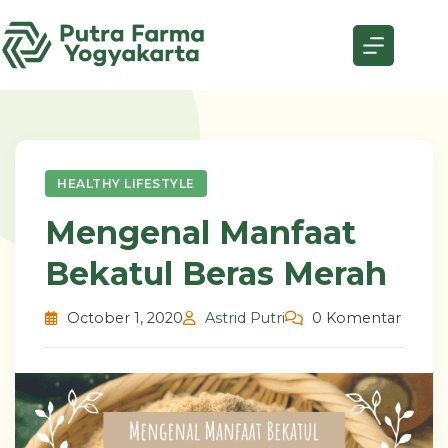
Skip
to
content
HEALTHY LIFESTYLE
Mengenal Manfaat
Bekatul Beras Merah
October 1, 2020
Astrid Putri
0 Komentar