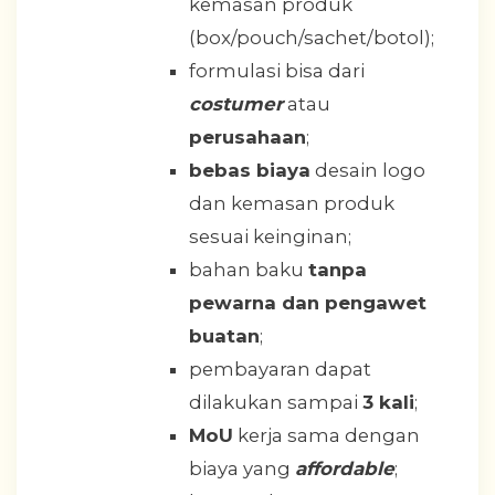
kemasan produk
(box/pouch/sachet/botol);
formulasi bisa dari
costumer
atau
perusahaan
;
bebas biaya
desain logo
dan kemasan produk
sesuai keinginan;
bahan baku
tanpa
pewarna dan pengawet
buatan
;
pembayaran dapat
dilakukan sampai
3 kali
;
MoU
kerja sama dengan
biaya yang
affordable
;