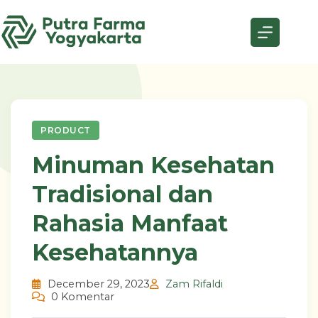
Skip
to
content
PRODUCT
Minuman Kesehatan
Tradisional dan
Rahasia Manfaat
Kesehatannya
December 29, 2023
Zam Rifaldi
0 Komentar