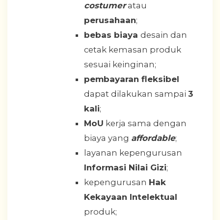
costumer
atau
perusahaan
;
bebas biaya
desain dan
cetak kemasan produk
sesuai keinginan;
pembayaran fleksibel
dapat dilakukan sampai
3
kali
;
MoU
kerja sama dengan
biaya yang
affordable
;
layanan kepengurusan
Informasi Nilai Gizi
;
kepengurusan
Hak
Kekayaan Intelektual
produk;