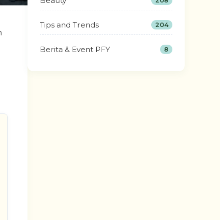
Beauty
208
Tips and Trends
204
n
Berita & Event PFY
8