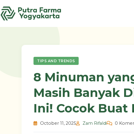
Skip
to
content
TIPS AND TRENDS
8 Minuman yang
Masih Banyak D
Ini! Cocok Buat 
October 11, 2025
Zam Rifaldi
0 Komen