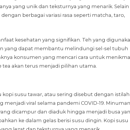
anya yang unik dan teksturnya yang menarik. Selain
an dengan berbagai variasi rasa seperti matcha, taro,
 manfaat kesehatan yang signifikan. Teh yang digunak
dan yang dapat membantu melindungi sel-sel tubuh
aknya konsumen yang mencari cara untuk menikma
tea akan terus menjadi pilihan utama.
kopi susu tawar, atau sering disebut dengan istilah
ng menjadi viral selama pandemi COVID-19. Minuma
 air yang dicampur dan diaduk hingga menjadi busa ya
ahkan ke dalam gelas berisi susu dingin. Kopi susu
yang lezat dan teksturnya yang menarik.