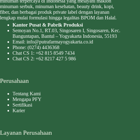
minuman terpercaya di Indonesia yang melayani maklon
minuman serbuk, minuman kesehatan, beauty drink, kopi,
fiber, dan berbagai produk private label dengan layanan
lengkap mulai formulasi hingga legalitas BPOM dan Halal.
Kantor Pusat & Pabrik Produksi
Semoyan No.1, RT.03, Singosaren I, Singosaren, Kec.
Banguntapan, Bantul – Yogyakarta Indonesia, 55193
Email:
info@putrafarmayogyakarta.co.id
Phone:
(0274) 4436368
Chat CS 1:
+62 815 8549 7434
Chat CS 2:
+62 8217 427 5 986
Perusahaan
Tentang Kami
Mengapa PFY
Sertifikasi
Karier
Layanan Perusahaan