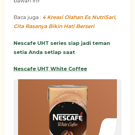
bawah ini!
Baca juga :
4 Kreasi Olahan Es NutriSari,
Cita Rasanya Bikin Hati Berseri
Nescafe UHT series siap jadi teman
setia Anda setiap saat
Nescafe UHT White Coffee