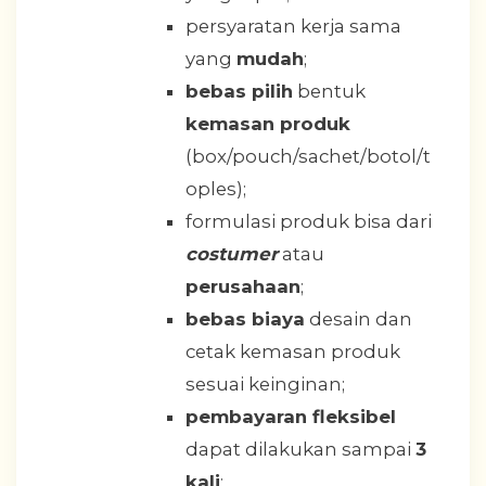
persyaratan kerja sama
yang
mudah
;
bebas pilih
bentuk
kemasan produk
(box/pouch/sachet/botol/t
oples);
formulasi produk bisa dari
costumer
atau
perusahaan
;
bebas biaya
desain dan
cetak kemasan produk
sesuai keinginan;
pembayaran fleksibel
dapat dilakukan sampai
3
kali
;