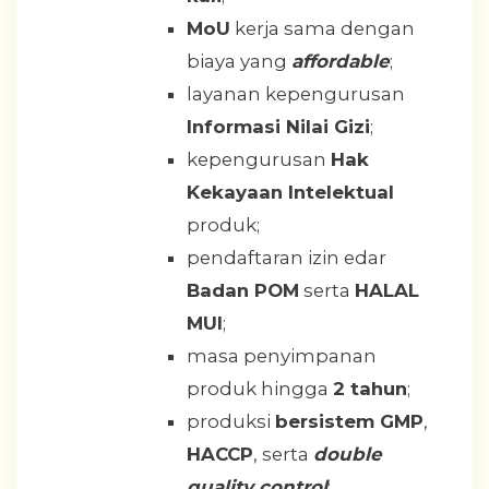
MoU
kerja sama dengan
biaya yang
affordable
;
layanan kepengurusan
Informasi Nilai Gizi
;
kepengurusan
Hak
Kekayaan Intelektual
produk;
pendaftaran izin edar
Badan POM
serta
HALAL
MUI
;
masa penyimpanan
produk hingga
2 tahun
;
produksi
bersistem GMP
,
HACCP
, serta
double
quality control
;