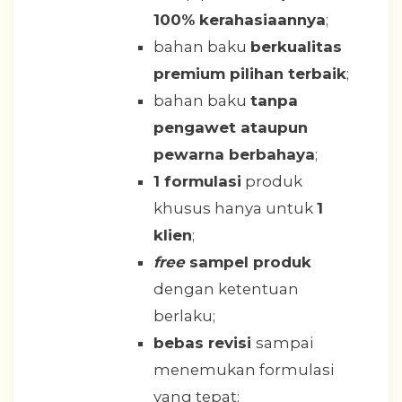
100% kerahasiaannya
;
bahan baku
berkualitas
premium pilihan terbaik
;
bahan baku
tanpa
pengawet ataupun
pewarna berbahaya
;
1 formulasi
produk
khusus hanya untuk
1
klien
;
free
sampel produk
dengan ketentuan
berlaku;
bebas revisi
sampai
menemukan formulasi
yang tepat;