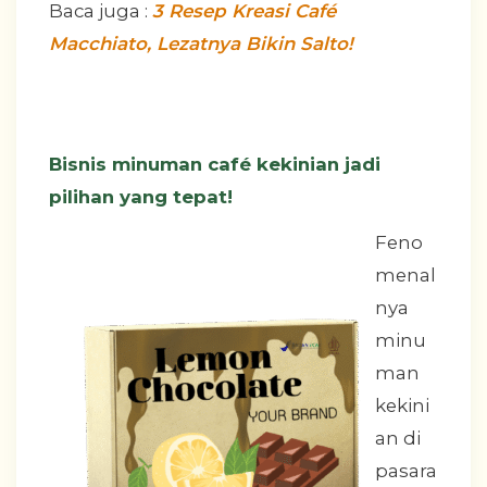
Baca juga :
3 Resep Kreasi Café
Macchiato, Lezatnya Bikin Salto!
Bisnis minuman café kekinian jadi
pilihan yang tepat!
Feno
menal
nya
minu
man
kekini
an di
pasara