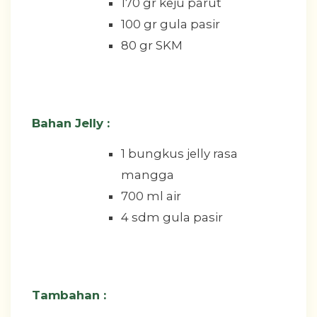
170 gr keju parut
100 gr gula pasir
80 gr SKM
Bahan Jelly :
1 bungkus jelly rasa
mangga
700 ml air
4 sdm gula pasir
Tambahan :