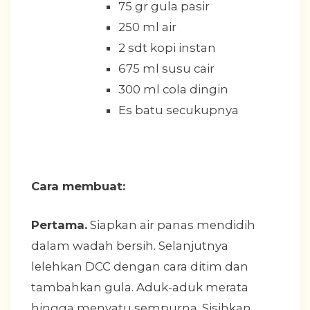
75 gr gula pasir
250 ml air
2 sdt kopi instan
675 ml susu cair
300 ml cola dingin
Es batu secukupnya
Cara membuat:
Pertama.
Siapkan air panas mendidih
dalam wadah bersih. Selanjutnya
lelehkan DCC dengan cara ditim dan
tambahkan gula. Aduk-aduk merata
hingga menyatu sempurna. Sisihkan