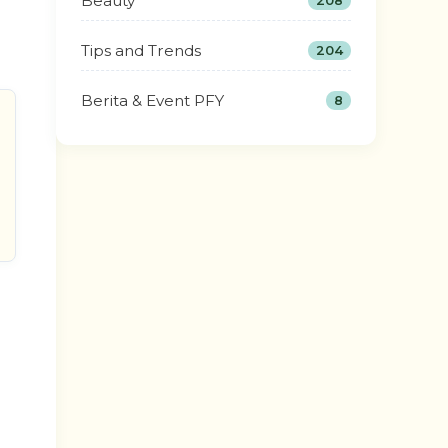
Beauty
208
Tips and Trends
204
Berita & Event PFY
8