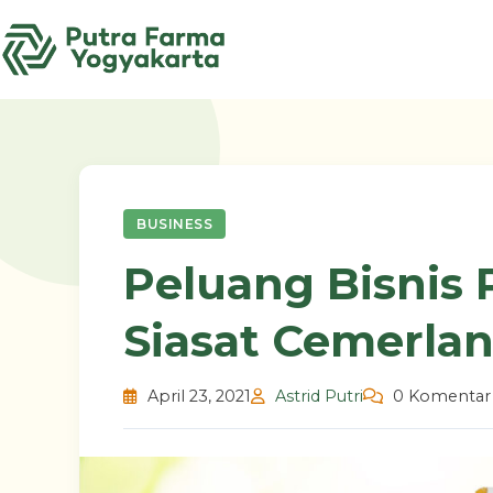
Skip
to
content
BUSINESS
Peluang Bisnis
Siasat Cemerla
April 23, 2021
Astrid Putri
0 Komentar