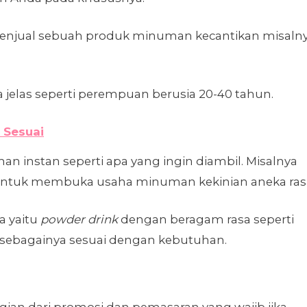
menjual sebuah produk minuman kecantikan misaln
a jelas seperti perempuan berusia 20-40 tahun.
 Sesuai
 instan seperti apa yang ingin diambil. Misalnya
untuk membuka usaha minuman kekinian aneka ras
a yaitu
powder drink
dengan beragam rasa seperti
in sebagainya sesuai dengan kebutuhan.
gian dari promosi dan pemasaran yang wajib jika