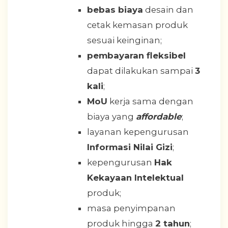
bebas biaya
desain dan
cetak kemasan produk
sesuai keinginan;
pembayaran fleksibel
dapat dilakukan sampai
3
kali
;
MoU
kerja sama dengan
biaya yang
affordable
;
layanan kepengurusan
Informasi Nilai Gizi
;
kepengurusan
Hak
Kekayaan Intelektual
produk;
masa penyimpanan
produk hingga
2 tahun
;