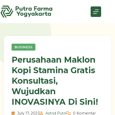
Skip
to
content
BUSINESS
Perusahaan Maklon
Kopi Stamina Gratis
Konsultasi,
Wujudkan
INOVASINYA Di Sini!
July 17, 2023
Astrid Putri
0 Komentar