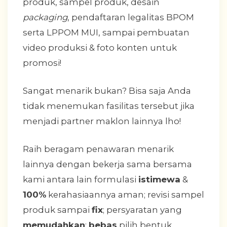
produk, sampel produk, desain
packaging
, pendaftaran legalitas BPOM
serta LPPOM MUI, sampai pembuatan
video produksi & foto konten untuk
promosi!
Sangat menarik bukan? Bisa saja Anda
tidak menemukan fasilitas tersebut jika
menjadi partner maklon lainnya lho!
Raih beragam penawaran menarik
lainnya dengan bekerja sama bersama
kami antara lain formulasi
istimewa
&
100%
kerahasiaannya aman; revisi sampel
produk sampai
fix
; persyaratan yang
memudahkan
;
bebas
pilih bentuk