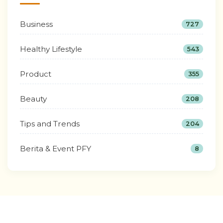
Business
727
Healthy Lifestyle
543
Product
355
Beauty
208
Tips and Trends
204
Berita & Event PFY
8