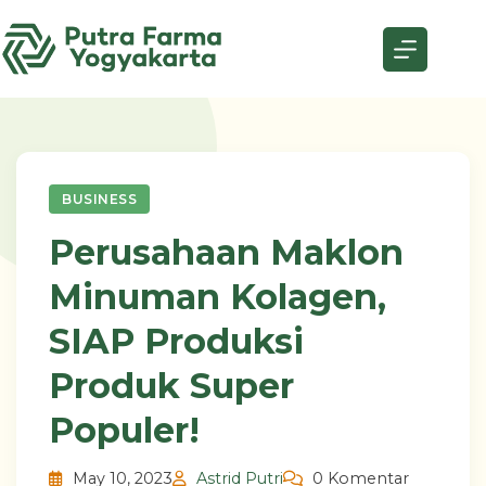
Skip
to
content
BUSINESS
Perusahaan Maklon
Minuman Kolagen,
SIAP Produksi
Produk Super
Populer!
May 10, 2023
Astrid Putri
0 Komentar