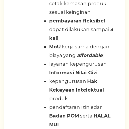
cetak kemasan produk
sesuai keinginan;
pembayaran fleksibel
dapat dilakukan sampai
3
kali
;
MoU
kerja sama dengan
biaya yang
affordable
;
layanan kepengurusan
Informasi Nilai Gizi
;
kepengurusan
Hak
Kekayaan Intelektual
produk;
pendaftaran izin edar
Badan POM
serta
HALAL
MUI
;