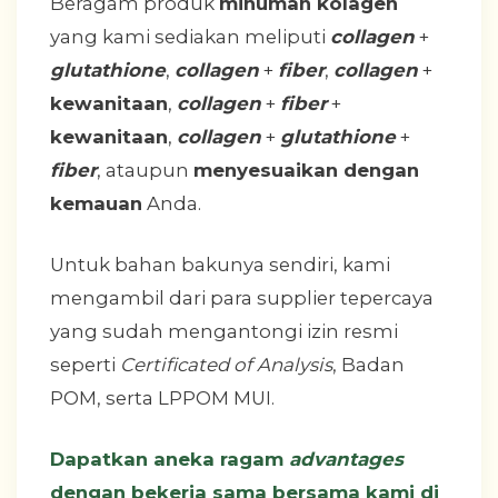
Beragam produk
minuman kolagen
yang kami sediakan meliputi
collagen
+
glutathione
,
collagen
+
fiber
,
collagen
+
kewanitaan
,
collagen
+
fiber
+
kewanitaan
,
collagen
+
glutathione
+
fiber
, ataupun
menyesuaikan dengan
kemauan
Anda.
Untuk bahan bakunya sendiri, kami
mengambil dari para supplier tepercaya
yang sudah mengantongi izin resmi
seperti
Certificated of Analysis
, Badan
POM, serta LPPOM MUI.
Dapatkan aneka ragam
advantages
dengan bekerja sama bersama kami di