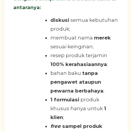
antaranya:
diskusi
semua kebutuhan
produk;
membuat nama
merek
sesuai keinginan;
resep produk terjamin
100% kerahasiaannya
;
bahan baku
tanpa
pengawet ataupun
pewarna berbahaya
;
1 formulasi
produk
khusus hanya untuk
1
klien
;
free
sampel produk