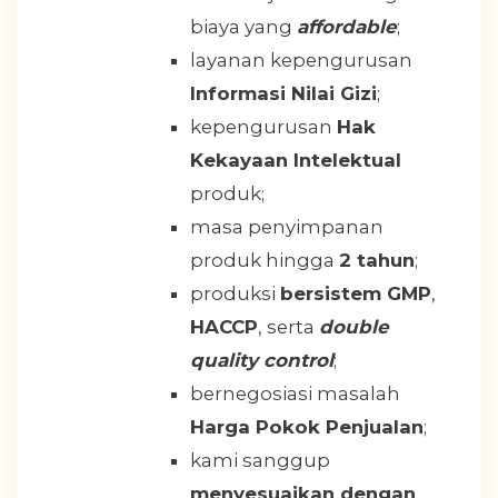
biaya yang
affordable
;
layanan kepengurusan
Informasi Nilai Gizi
;
kepengurusan
Hak
Kekayaan Intelektual
produk;
masa penyimpanan
produk hingga
2 tahun
;
produksi
bersistem GMP
,
HACCP
, serta
double
quality control
;
bernegosiasi masalah
Harga Pokok Penjualan
;
kami sanggup
menyesuaikan dengan