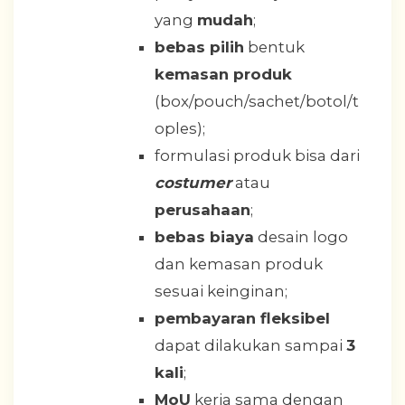
yang
mudah
;
bebas pilih
bentuk
kemasan produk
(box/pouch/sachet/botol/t
oples);
formulasi produk bisa dari
costumer
atau
perusahaan
;
bebas biaya
desain logo
dan kemasan produk
sesuai keinginan;
pembayaran fleksibel
dapat dilakukan sampai
3
kali
;
MoU
kerja sama dengan