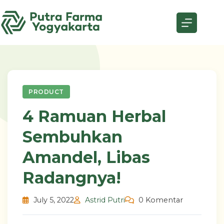
Skip
to
content
PRODUCT
4 Ramuan Herbal
Sembuhkan
Amandel, Libas
Radangnya!
July 5, 2022
Astrid Putri
0 Komentar