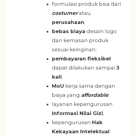
formulasi produk bisa dari
costumer
atau
perusahaan
;
bebas biaya
desain logo
dan kemasan produk
sesuai keinginan;
pembayaran fleksibel
dapat dilakukan sampai
3
kali
;
MoU
kerja sama dengan
biaya yang
affordable
;
layanan kepengurusan
Informasi Nilai Gizi
;
kepengurusan
Hak
Kekayaan Intelektual