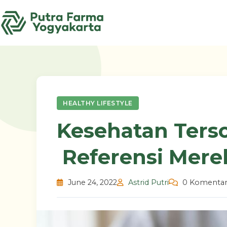
Skip
to
content
HEALTHY LIFESTYLE
Kesehatan Ters
Referensi Mer
June 24, 2022
Astrid Putri
0 Komenta