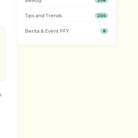
Beauty
208
Tips and Trends
204
Berita & Event PFY
8
h