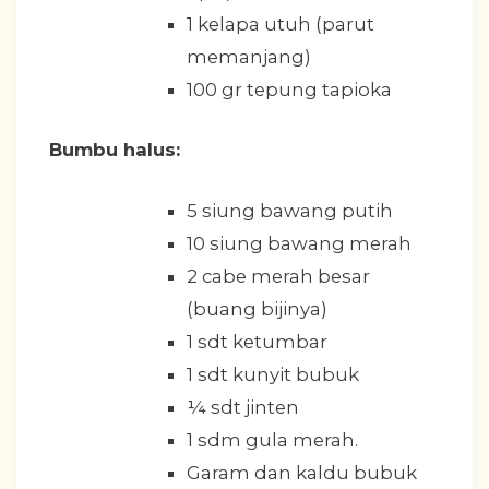
1 kelapa utuh (parut
memanjang)
100 gr tepung tapioka
Bumbu halus:
5 siung bawang putih
10 siung bawang merah
2 cabe merah besar
(buang bijinya)
1 sdt ketumbar
1 sdt kunyit bubuk
¼ sdt jinten
1 sdm gula merah.
Garam dan kaldu bubuk