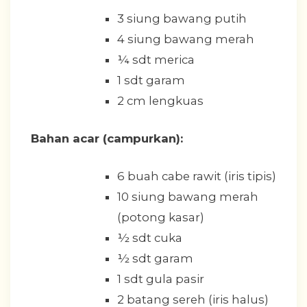
3 siung bawang putih
4 siung bawang merah
¼ sdt merica
1 sdt garam
2 cm lengkuas
Bahan acar (campurkan):
6 buah cabe rawit (iris tipis)
10 siung bawang merah
(potong kasar)
½ sdt cuka
½ sdt garam
1 sdt gula pasir
2 batang sereh (iris halus)