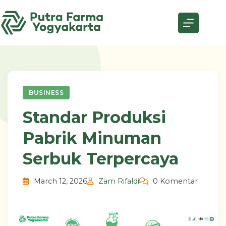
Skip
to
content
BUSINESS
Standar Produksi
Pabrik Minuman
Serbuk Terpercaya
March 12, 2026
Zam Rifaldi
0 Komentar