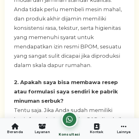
modal dan jaminan standar kualitas.
Anda tidak perlu membeli mesin mahal,
dan produk akhir dijamin memiliki
konsistensi rasa, tekstur, serta higienitas
yang memenuhi syarat untuk
mendapatkan izin resmi BPOM, sesuatu
yang sangat sulit dicapai jika diproduksi
dalam skala dapur rumahan.
2. Apakah saya bisa membawa resep
atau formulasi saya sendiri ke pabrik
minuman serbuk?
Tentu saja. Jika Anda sudah memiliki
basis formulasi sendiri, tim R&D di pabrik
minuman serbuk akan membantu
Beranda
Layanan
Kontak
Lainnya
Konsultasi
melakukan penyempurnaan (scaling up)