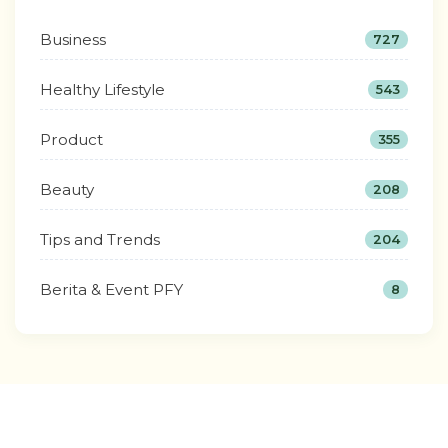
Business
727
Healthy Lifestyle
543
Product
355
Beauty
208
Tips and Trends
204
Berita & Event PFY
8