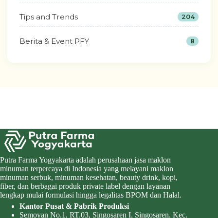
Tips and Trends
204
Berita & Event PFY
8
Putra Farma Yogyakarta adalah perusahaan jasa maklon
minuman terpercaya di Indonesia yang melayani maklon
minuman serbuk, minuman kesehatan, beauty drink, kopi,
fiber, dan berbagai produk private label dengan layanan
lengkap mulai formulasi hingga legalitas BPOM dan Halal.
Kantor Pusat & Pabrik Produksi
Semoyan No.1, RT.03, Singosaren I, Singosaren, Kec.