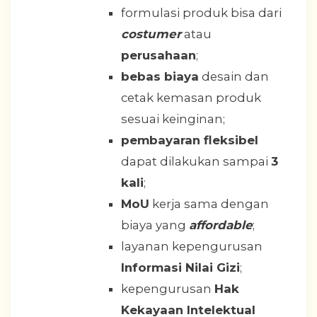
formulasi produk bisa dari
costumer
atau
perusahaan
;
bebas biaya
desain dan
cetak kemasan produk
sesuai keinginan;
pembayaran fleksibel
dapat dilakukan sampai
3
kali
;
MoU
kerja sama dengan
biaya yang
affordable
;
layanan kepengurusan
Informasi Nilai Gizi
;
kepengurusan
Hak
Kekayaan Intelektual