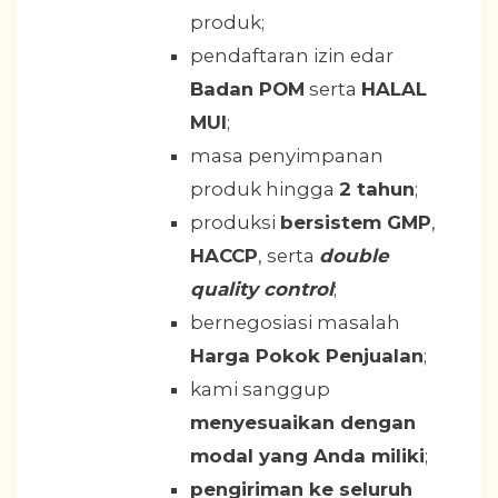
produk;
pendaftaran izin edar
Badan POM
serta
HALAL
MUI
;
masa penyimpanan
produk hingga
2 tahun
;
produksi
bersistem GMP
,
HACCP
, serta
double
quality control
;
bernegosiasi masalah
Harga Pokok Penjualan
;
kami sanggup
menyesuaikan dengan
modal yang Anda miliki
;
pengiriman ke seluruh