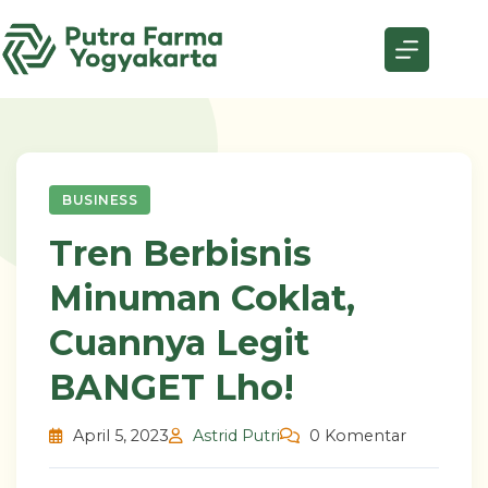
Skip
to
content
BUSINESS
Tren Berbisnis
Minuman Coklat,
Cuannya Legit
BANGET Lho!
April 5, 2023
Astrid Putri
0 Komentar