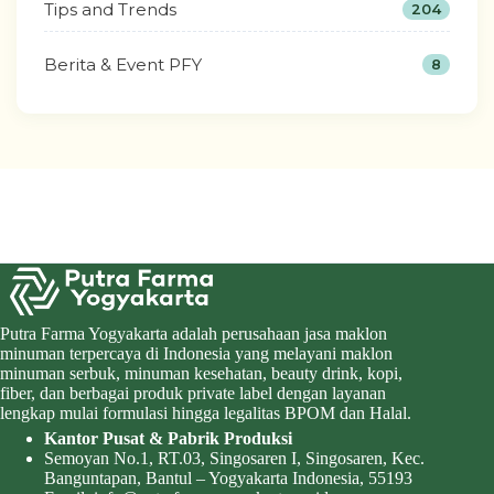
Tips and Trends
204
Berita & Event PFY
8
Putra Farma Yogyakarta adalah perusahaan jasa maklon
minuman terpercaya di Indonesia yang melayani maklon
minuman serbuk, minuman kesehatan, beauty drink, kopi,
fiber, dan berbagai produk private label dengan layanan
lengkap mulai formulasi hingga legalitas BPOM dan Halal.
Kantor Pusat & Pabrik Produksi
Semoyan No.1, RT.03, Singosaren I, Singosaren, Kec.
Banguntapan, Bantul – Yogyakarta Indonesia, 55193