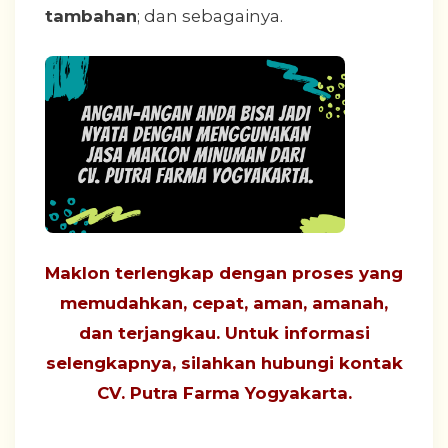
tambahan
; dan sebagainya.
Maklon terlengkap dengan proses yang
memudahkan, cepat, aman, amanah,
dan terjangkau
. Untuk informasi
selengkapnya, silahkan hubungi
kontak
CV. Putra Farma Yogyakarta
.