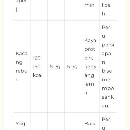
apel
min
lida
)
h
Perl
u
Kaya
persi
prot
Kaca
apa
120-
ein,
ng
n,
150
5-7g
5-7g
keny
rebu
bisa
kcal
ang
s
me
lam
mbo
a
sank
an
Perl
Yog
Baik
u