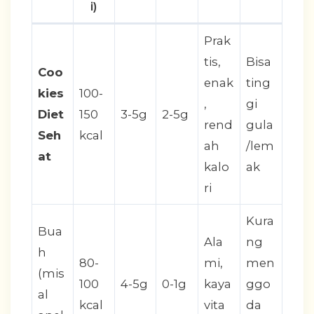
i)
Prak
tis,
Bisa
Coo
enak
ting
kies
100-
,
gi
Diet
150
3-5g
2-5g
rend
gula
Seh
kcal
ah
/lem
at
kalo
ak
ri
Kura
Bua
Ala
ng
h
80-
mi,
men
(mis
100
4-5g
0-1g
kaya
ggo
al
kcal
vita
da