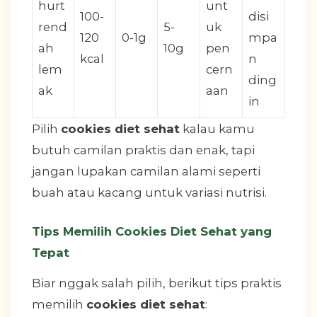
hurt
unt
100-
disi
rend
5-
uk
120
0-1g
mpa
ah
10g
pen
kcal
n
lem
cern
ding
ak
aan
in
Pilih
cookies diet sehat
kalau kamu
butuh camilan praktis dan enak, tapi
jangan lupakan camilan alami seperti
buah atau kacang untuk variasi nutrisi.
Tips Memilih Cookies Diet Sehat yang
Tepat
Biar nggak salah pilih, berikut tips praktis
memilih
cookies diet sehat
: