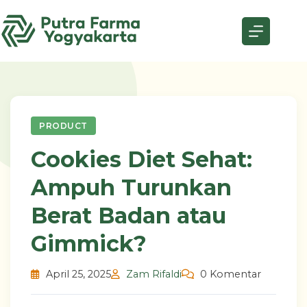
Skip
to
content
PRODUCT
Cookies Diet Sehat:
Ampuh Turunkan
Berat Badan atau
Gimmick?
April 25, 2025
Zam Rifaldi
0 Komentar