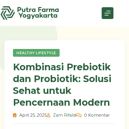
Skip
to
content
HEALTHY LIFESTYLE
Kombinasi Prebiotik
dan Probiotik: Solusi
Sehat untuk
Pencernaan Modern
April 25, 2025
Zam Rifaldi
0 Komentar