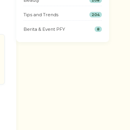
Beauty
208
Tips and Trends
204
Berita & Event PFY
8
i