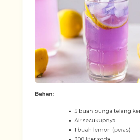
Bahan:
5 buah bunga telang ke
Air secukupnya
1 buah lemon (peras)
300 liter soda