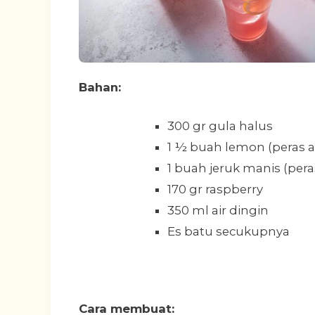
Bahan:
300 gr gula halus
1 ½ buah lemon (peras a
1 buah jeruk manis (pera
170 gr raspberry
350 ml air dingin
Es batu secukupnya
Cara membuat: