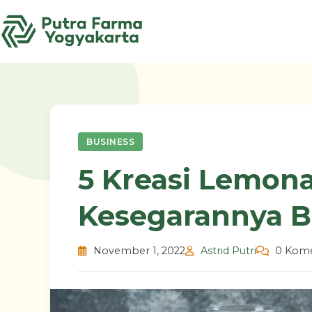
Skip
to
content
BUSINESS
5 Kreasi Lemona
Kesegarannya B
November 1, 2022
Astrid Putri
0 Kome