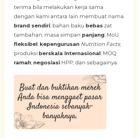
terima bila melakukan kerja sama
dengan kami antara lain membuat nama
brand sendiri
; bahan baku
bebas
zat
tambahan; masa simpan
panjang
; MoU
fleksibel
;
kepengurusan
Nutrition Facts
;
produksi
berskala Internasional
; MOQ
ramah
;
negosiasi
HPP; dan sebagainya.