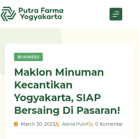
Skip
to
content
BUSINESS
Maklon Minuman
Kecantikan
Yogyakarta, SIAP
Bersaing Di Pasaran!
March 30, 2023
Astrid Putri
0 Komentar